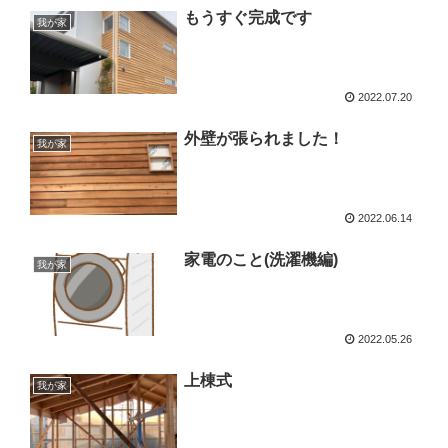
もうすぐ完成です
我が家
2022.07.20
外壁が張られました！
我が家
2022.06.14
家電のこと(洗濯機編)
我が家
2022.05.26
上棟式
我が家