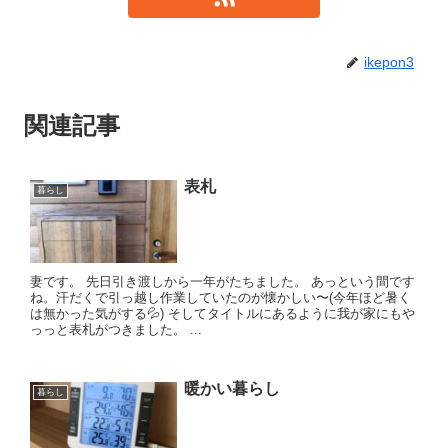
ikepon3
関連記事
表札
暮らし
妻です。 先日引き渡しから一年がたちました。 あっという間です
ね。汗だくで引っ越し作業していたのが懐かしい〜(今年ほど暑く
は無かった気がする💦) そしてタイトルにあるように我が家にもや
っっと表札がつきました。 ...
暖かい暮らし
暮らし