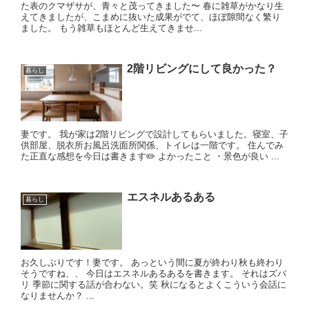
た表のクマザサが、青々と茂ってきました〜 春に雑草がかなり生
えてきましたが、こまめに抜いた成果がでて、ほぼ隙間なく繁り
ました。 もう雑草もほとんど生えてきませ...
2階リビングにして良かった？
暮らし
妻です。 我が家は2階リビングで設計してもらいました。寝室、子
供部屋、脱衣所お風呂洗面所関係、トイレは一階です。 住んでみ
た正直な感想を今日は書きます✏️ よかったこと ・景色が良い ...
エスネルあるある
暮らし
お久しぶりです！妻です。 あっという間に夏が終わり秋も終わり
そうですね、、 今日はエスネルあるあるを書きます。 それはズバ
リ 季節に関する話が合わない。笑 秋になるとよくこういう会話に
なりませんか？ ...