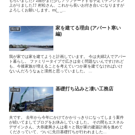
もらいました♪ 2階がまた少しアップデートする予定でテンション
上がりました⤴︎⤴︎ 村松さん、これから長いお付き合いになりますが
よろしくお願いします。m(_ _...
家を建てる理由 (アパート寒い
我が家
編)
我が家では家を建てようと計画しています。 今は夫婦2人でアパー
ト暮らし。 ファミリータイプで広さは全く問題ないんですけれど
も、今後家族が増えることを考えていつか家を建てなければいけ
ないんだろうなぁと漠然と思っていました。 ...
基礎打ち込みと凄い工務店
我が家
夫です。 去年から今年にかけてかかりっきりになってしまう案件
が続いてましてブログをお休みしていました。 その間もエスネル
デザインさん、大恭建興さんは着々と我が家の建築計画を進めて
くださっていて、ついに先日基礎打ちが行われました...