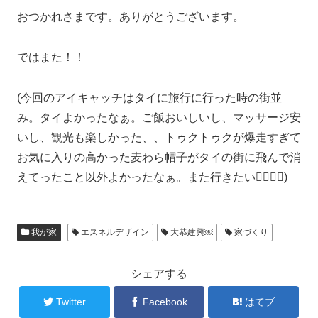
おつかれさまです。ありがとうございます。
ではまた！！
(今回のアイキャッチはタイに旅行に行った時の街並
み。タイよかったなぁ。ご飯おいしいし、マッサージ安
いし、観光も楽しかった、、トゥクトゥクが爆走すぎて
お気に入りの高かった麦わら帽子がタイの街に飛んで消
えてったこと以外よかったなぁ。また行きたい☝🏻☝🏻)
我が家
エスネルデザイン
大恭建興￼
家づくり
シェアする
Twitter
Facebook
はてブ