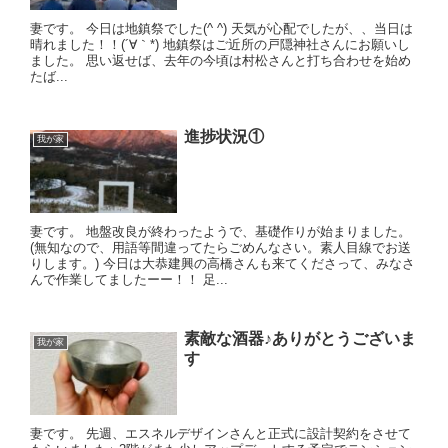
妻です。 今日は地鎮祭でした(^ ^) 天気が心配でしたが、、当日は
晴れました！！(´∀｀*) 地鎮祭はご近所の戸隠神社さんにお願いし
ました。 思い返せば、去年の今頃は村松さんと打ち合わせを始め
たば...
進捗状況①
我が家
妻です。 地盤改良が終わったようで、基礎作りが始まりました。
(無知なので、用語等間違ってたらごめんなさい。素人目線でお送
りします。) 今日は大恭建興の高橋さんも来てくださって、みなさ
んで作業してましたーー！！ 足...
素敵な酒器♪ありがとうございま
我が家
す
妻です。 先週、エスネルデザインさんと正式に設計契約をさせて